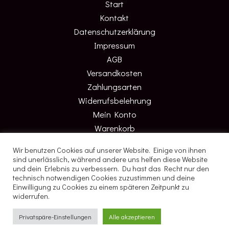
Start
Kontakt
Datenschutzerklärung
Impressum
AGB
Versandkosten
Zahlungsarten
Widerrufsbelehrung
Mein Konto
Warenkorb
Kasse
Wir benutzen Cookies auf unserer Website. Einige von ihnen
sind unerlässlich, während andere uns helfen diese Website
und dein Erlebnis zu verbessern. Du hast das Recht nur den
Konzept & Design by
Favori Media
technisch notwendigen Cookies zuzustimmen und deine
Einwilligung zu Cookies zu einem späteren Zeitpunkt zu
widerrufen.
Copyright © 2026 MATHANJA CLEMM
Privatspäre-Einstellungen
Alle akzeptieren