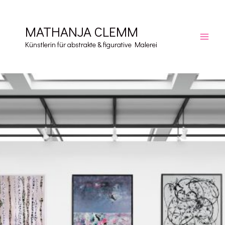
Zum
Inhalt
MATHANJA CLEMM
springen
Main
Künstlerin für abstrakte & figurative Malerei
Men