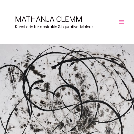
Zum
Inhalt
MATHANJA CLEMM
springen
Main
Künstlerin für abstrakte & figurative Malerei
Men