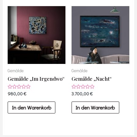
Gemälde
Gemälde
Gemälde „Im Irgendwo“
Gemälde „Nacht“
Bewertet
980,00
€
Bewertet
3.700,00
€
mit
mit
0
0
von
von
In den Warenkorb
In den Warenkorb
5
5