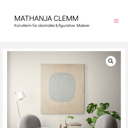
Zum
Inhalt
MATHANJA CLEMM
springen
Main
Künstlerin für abstrakte & figurative Malerei
Men