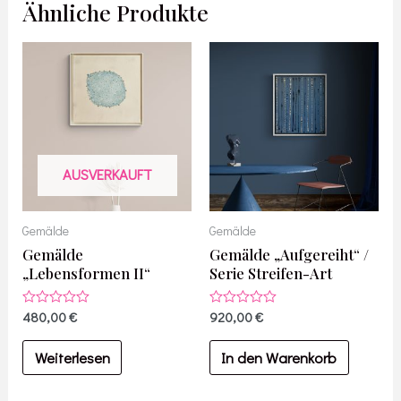
Ähnliche Produkte
AUSVERKAUFT
Gemälde
Gemälde
Gemälde
Gemälde „Aufgereiht“ /
„Lebensformen II“
Serie Streifen-Art
Bewertet
480,00
€
Bewertet
920,00
€
mit
mit
0
0
von
von
Weiterlesen
In den Warenkorb
5
5