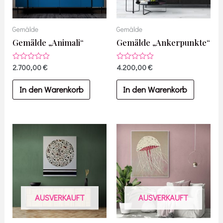
Gemälde
Gemälde
Gemälde „Animali“
Gemälde „Ankerpunkte“
Bewertet
2.700,00
€
Bewertet
4.200,00
€
mit
mit
0
0
von
von
In den Warenkorb
In den Warenkorb
5
5
AUSVERKAUFT
AUSVERKAUFT