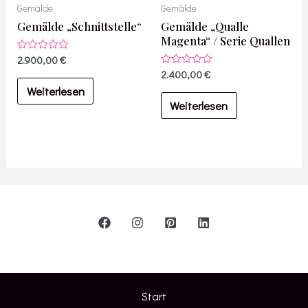
Gemälde
Gemälde
Gemälde „Schnittstelle“
Gemälde „Qualle
Magenta“ / Serie Quallen
Bewertet
2.900,00
€
mit
Bewertet
2.400,00
€
0
mit
von
Weiterlesen
0
5
von
Weiterlesen
5
Start