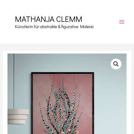
Zum
Inhalt
MATHANJA CLEMM
springen
Main
Künstlerin für abstrakte & figurative Malerei
Men